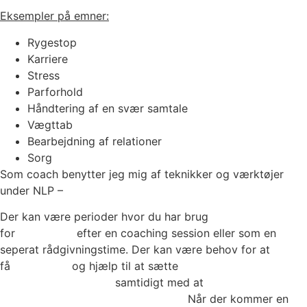
Eksempler på emner:
Rygestop
Karriere
Stress
Parforhold
Håndtering af en svær samtale
Vægttab
Bearbejdning af relationer
Sorg
Som coach benytter jeg mig af teknikker og værktøjer
under NLP –
Se mere her
Der kan være perioder hvor du har brug
for
rådgivning
efter en coaching session eller som en
seperat rådgivningstime. Der kan være behov for at
få
rådgivning
og hjælp til at sætte
struktur på hverdagen,
planlægge ugen m.m.
samtidigt med at
du skal passe et
job, og holder holde humøret oppe.
Når der kommer en