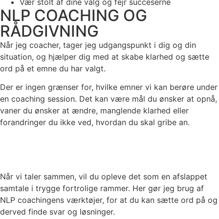
Vær stolt af dine valg og fejr succeserne
NLP COACHING OG
RÅDGIVNING
Når jeg coacher, tager jeg udgangspunkt i dig og din
situation, og hjælper dig med at skabe klarhed og sætte
ord på et emne du har valgt.
Der er ingen grænser for, hvilke emner vi kan berøre under
en coaching session. Det kan være mål du ønsker at opnå,
vaner du ønsker at ændre, manglende klarhed eller
forandringer du ikke ved, hvordan du skal gribe an.
Jeg
gør meget ud af, at du får konkrete værktøjer med hjem
efter vores session, så du kan arbejde med de ting vi
taler om.
Når vi taler sammen, vil du opleve det som en afslappet
samtale i trygge fortrolige rammer. Her gør jeg brug af
NLP coachingens værktøjer, for at du kan sætte ord på og
derved finde svar og løsninger.