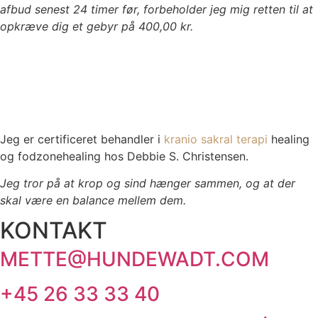
afbud senest 24 timer før, forbeholder jeg mig retten til at
opkræve dig et gebyr på 400,00 kr.
Det er også muligt at booke en online session, enten ved
at booke din tid på hjemmesiden eller ved at kontakte mig.
Jeg har video sessioner gennem systemet Whereby, men
vi kan også gøre brug af Microsoft Teams.
Jeg er certificeret behandler i
kranio sakral terapi
healing
og fodzonehealing hos Debbie S. Christensen.
Jeg tror på at krop og sind hænger sammen, og at der
skal være en balance mellem dem.
KONTAKT
METTE@HUNDEWADT.COM
+45 26 33 33 40