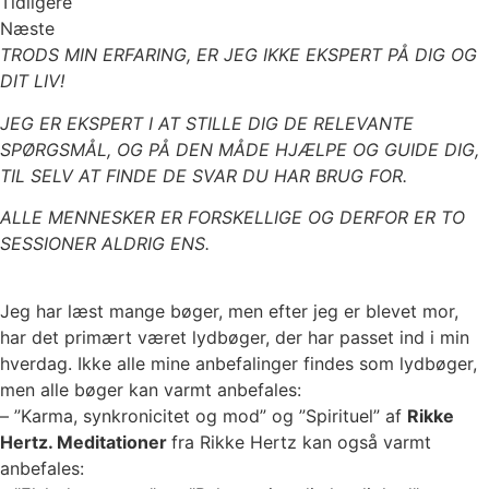
Tidligere
Næste
TRODS MIN ERFARING, ER JEG IKKE EKSPERT PÅ DIG OG
DIT LIV!
JEG ER EKSPERT I AT STILLE DIG DE RELEVANTE
SPØRGSMÅL, OG PÅ DEN MÅDE HJÆLPE OG GUIDE DIG,
TIL SELV AT FINDE DE SVAR DU HAR BRUG FOR.
ALLE MENNESKER ER FORSKELLIGE OG DERFOR ER TO
SESSIONER ALDRIG ENS.
Bliv inspireret
Jeg har læst mange bøger, men efter jeg er blevet mor,
har det primært været lydbøger, der har passet ind i min
hverdag. Ikke alle mine anbefalinger findes som lydbøger,
men alle bøger kan varmt anbefales:
– ”Karma, synkronicitet og mod” og ”Spirituel” af
Rikke
Hertz. Meditationer
fra Rikke Hertz kan også varmt
anbefales:
https://rikkehertz.com/meditationer/