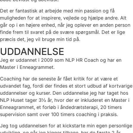
Det er fantastisk at arbejde med min passion og få
muligheden for at inspirere, vejlede og hjælpe andre. Alt
går op i en højere enhed, når jeg oplever en anden person
finde frem til svaret på de svære spørgsmål. Det er lige
præcis det, jeg vil bruge min tid på.
UDDANNELSE
Jeg er uddannet i 2009 som NLP HR Coach og har en
Master i Enneagrammet.
Coaching har de seneste år fået kritik for at være et
udvandet fag, fordi der findes et stort udbud af kortvarige
uddannelser og kurser. Den uddannelse jeg har taget hos
NLP Huset tager 3½ år, hvor der er inkluderet en Master i
Enneagrammet, et forløb i åndedrætsterapi, 20 timers
supervision samt over 100 timers coaching i praksis.
Jeg tog uddannelsen for at kickstarte min egen personlige
udvikling, og når jeg kigger tilbage, har de første 2 år