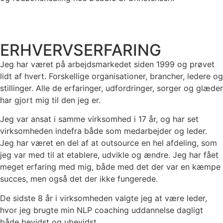
Jeg tror på at krop og sind hænger sammen, og at der
skal være en balance mellem dem.
ERHVERVSERFARING
Jeg har været på arbejdsmarkedet siden 1999 og prøvet
lidt af hvert. Forskellige organisationer, brancher, ledere og
stillinger. Alle de erfaringer, udfordringer, sorger og glæder
har gjort mig til den jeg er.
Jeg var ansat i samme virksomhed i 17 år, og har set
virksomheden indefra både som medarbejder og leder.
Jeg har været en del af at outsource en hel afdeling, som
jeg var med til at etablere, udvikle og ændre. Jeg har fået
meget erfaring med mig, både med det der var en kæmpe
succes, men også det der ikke fungerede.
De sidste 8 år i virksomheden valgte jeg at være leder,
hvor jeg brugte min NLP coaching uddannelse dagligt
både bevidst og ubevidst.