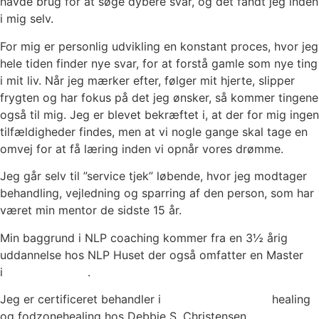
havde brug for at søge dybere svar, og det fandt jeg inden
i mig selv.
For mig er personlig udvikling en konstant proces, hvor jeg
hele tiden finder nye svar, for at forstå gamle som nye ting
i mit liv. Når jeg mærker efter, følger mit hjerte, slipper
frygten og har fokus på det jeg ønsker, så kommer tingene
også til mig. Jeg er blevet bekræftet i, at der for mig ingen
tilfældigheder findes, men at vi nogle gange skal tage en
omvej for at få læring inden vi opnår vores drømme.
Jeg går selv til ”service tjek” løbende, hvor jeg modtager
behandling, vejledning og sparring af den person, som har
været min mentor de sidste 15 år.
Min baggrund i NLP coaching kommer fra en 3½ årig
uddannelse hos NLP Huset der også omfatter en Master
i
Enneagrammet
.
Jeg er certificeret behandler i
kranio sakral terapi
healing
og fodzonehealing hos Debbie S. Christensen.