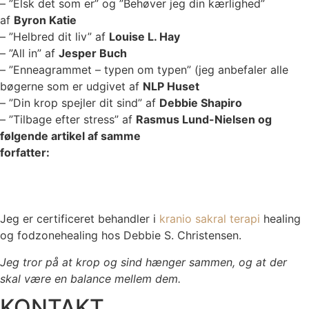
– ”Elsk det som er” og ”Behøver jeg din kærlighed”
af
Byron Katie
– ”Helbred dit liv” af
Louise L. Hay
– ”All in” af
Jesper Buch
– ”Enneagrammet – typen om typen” (jeg anbefaler alle
bøgerne som er udgivet af
NLP Huset
– ”Din krop spejler dit sind” af
Debbie Shapiro
– ”Tilbage efter stress” af
Rasmus Lund-Nielsen og
følgende artikel af samme
forfatter:
https://nyheder.ku.dk/alle_
nyheder/2018/07/stress-ramte-
tilbage-i-job-behandles-
helt-
forkert/
Jeg er certificeret behandler i
kranio sakral terapi
healing
og fodzonehealing hos Debbie S. Christensen.
Jeg tror på at krop og sind hænger sammen, og at der
skal være en balance mellem dem.
KONTAKT