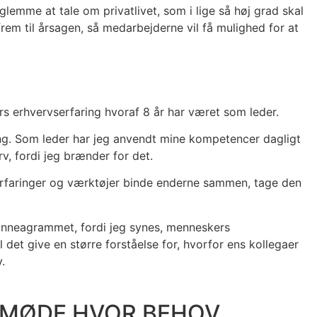
emme at tale om privatlivet, som i lige så høj grad skal
rem til årsagen, så medarbejderne vil få mulighed for at
s erhvervserfaring hvoraf 8 år har været som leder.
ring. Som leder har jeg anvendt mine kompetencer dagligt
v, fordi jeg brænder for det.
erfaringer og værktøjer binde enderne sammen, tage den
 Enneagrammet, fordi jeg synes, menneskers
et give en større forståelse for, hvorfor ens kollegaer
.
 MØDE HVOR BEHOV,