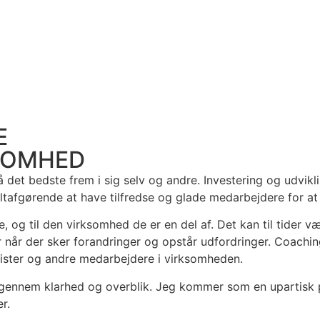
E
KSOMHED
 det bedste frem i sig selv og andre. Investering og udvik
altafgørende at have tilfredse og glade medarbejdere for at
, og til den virksomhed de er en del af. Det kan til tider v
år der sker forandringer og opstår udfordringer. Coaching g
alister og andre medarbejdere i virksomheden.
gennem klarhed og overblik. Jeg kommer som en upartisk pe
r.