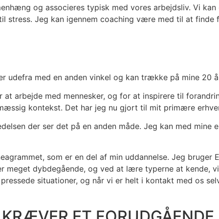
nhæng og associeres typisk med vores arbejdsliv. Vi kan gl
il stress. Jeg kan igennem coaching være med til at finde f
er udefra med en anden vinkel og kan trække på mine 20 år
or at arbejde med mennesker, og for at inspirere til forand
mæssig kontekst. Det har jeg nu gjort til mit primære erhver
ledelsen der ser det på en anden måde. Jeg kan med mine 
Enneagrammet, som er en del af min uddannelse. Jeg bruger
 meget dybdegående, og ved at lære typerne at kende, vil d
essede situationer, og når vi er helt i kontakt med os selv
G KRÆVER ET FORUDGÅENDE